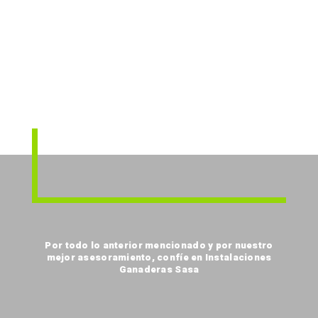
Por todo lo anterior mencionado y por nuestro
mejor asesoramiento, confíe en Instalaciones
Ganaderas Sasa