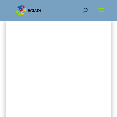
Inicio
/
Porcino
/ Naves de engorde