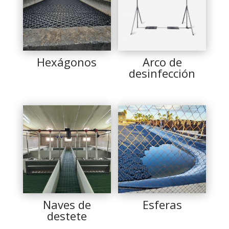
Hexágonos
Arco de
desinfección
Naves de
Esferas
destete