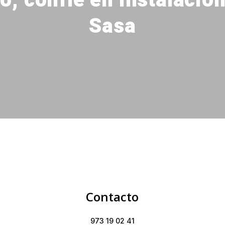
o, confíe en Instalacio
Sasa
Contacto
973 19 02 41