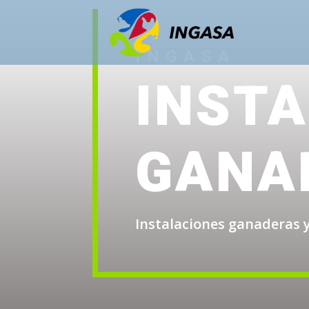
INGASA
INST
GANA
Instalaciones ganaderas 