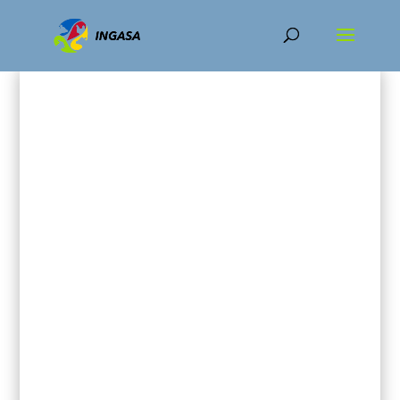
Inicio
/
Porcino
/ Hexágonos